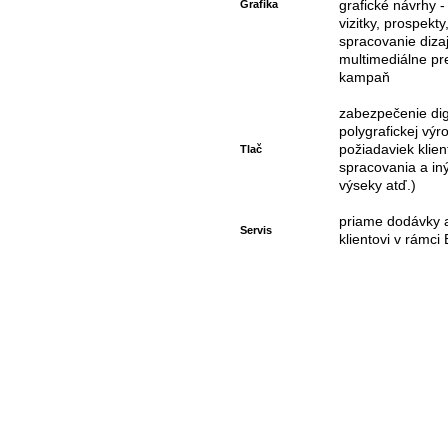
Grafika
grafické návrhy -
vizitky, prospekty
spracovanie diza
multimediálne pre
kampaň
zabezpečenie digi
polygrafickej výr
požiadaviek klie
Tlač
spracovania a iný
výseky atď.)
priame dodávky a
Servis
klientovi v rámc