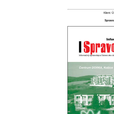
Klient:
Spravod