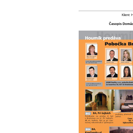
Klient:
Časopis Domáck