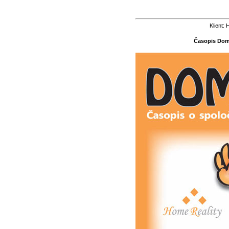
Klient:
Časopis Domá