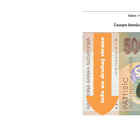
Klient:
Časopis Domácko